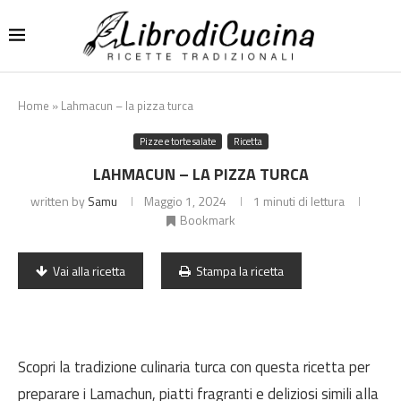
Home
»
Lahmacun – la pizza turca
Pizze e torte salate
Ricetta
LAHMACUN – LA PIZZA TURCA
written by
Samu
Maggio 1, 2024
1 minuti di lettura
Bookmark
Vai alla ricetta
Stampa la ricetta
Scopri la tradizione culinaria turca con questa ricetta per
preparare i Lamachun, piatti fragranti e deliziosi simili alla