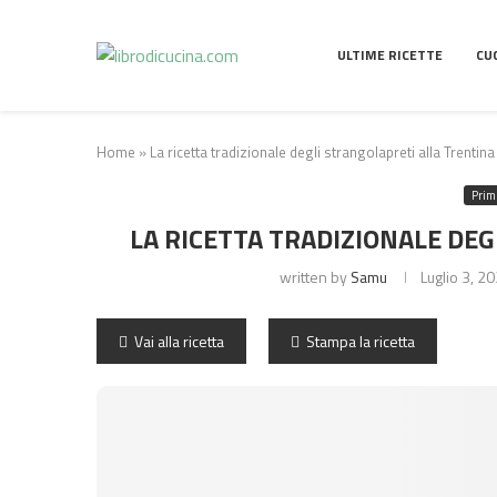
ULTIME RICETTE
CU
Home
»
La ricetta tradizionale degli strangolapreti alla Trentina
Primi
LA RICETTA TRADIZIONALE DE
written by
Samu
Luglio 3, 2
Vai alla ricetta
Stampa la ricetta