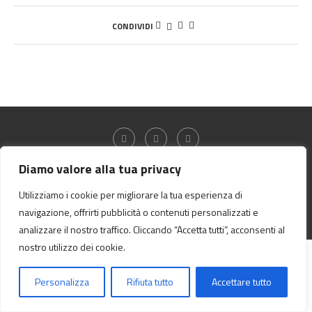
CONDIVIDI
Diamo valore alla tua privacy
@2024 - All Right Reserved.
Utilizziamo i cookie per migliorare la tua esperienza di
navigazione, offrirti pubblicità o contenuti personalizzati e
BACK TO TOP
analizzare il nostro traffico. Cliccando “Accetta tutti”, acconsenti al
nostro utilizzo dei cookie.
Personalizza
Rifiuta tutto
Accettare tutto